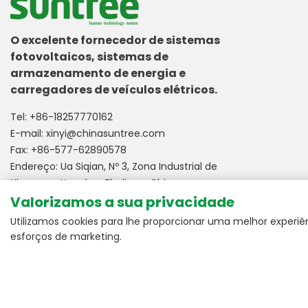
O excelente fornecedor de sistemas
fotovoltaicos, sistemas de
armazenamento de energia e
carregadores de veículos elétricos.
Tel:
+86-18257770162
E-mail:
xinyi@chinasuntree.com
Fax: +86-577-62890578
Endereço: Ua Siqian, Nº 3, Zona Industrial de
Xinguang, Yueqing, Zhejiang, China.
Valorizamos a sua privacidade
Utilizamos cookies para lhe proporcionar uma melhor experiênci
esforços de marketing.
Desenvolvido por:
m-union