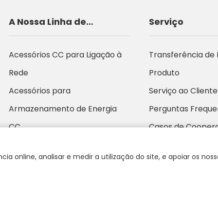
A Nossa Linha de
Serviço
Produtos
Acessórios CC para Ligação à
Transferência de
Rede
Produto
Acessórios para
Serviço ao Cliente
Armazenamento de Energia
Perguntas Freque
CC
Casos de Cooper
Acessórios CC Off-Grid
a online, analisar e medir a utilização do site, e apoiar os nos
Caixa de Combinador
Produtos CA ligados à rede