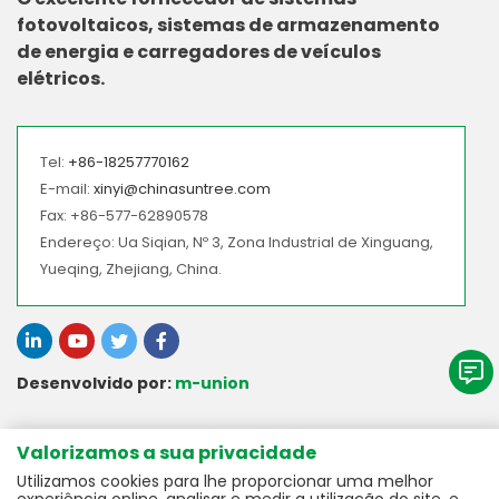
fotovoltaicos, sistemas de armazenamento
de energia e carregadores de veículos
elétricos.
Tel:
+86-18257770162
E-mail:
xinyi@chinasuntree.com
Fax: +86-577-62890578
Endereço: Ua Siqian, Nº 3, Zona Industrial de Xinguang,
Yueqing, Zhejiang, China.
Desenvolvido por:
m-union
> A Nossa Linha de Produtos
Valorizamos a sua privacidade
Utilizamos cookies para lhe proporcionar uma melhor
> Acessórios CC para Ligação à Rede
> Serviço