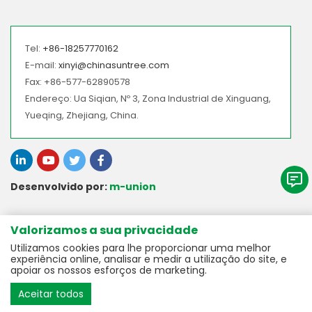
Tel:
+86-18257770162
E-mail:
xinyi@chinasuntree.com
Fax: +86-577-62890578
Endereço: Ua Siqian, Nº 3, Zona Industrial de Xinguang,
Yueqing, Zhejiang, China.
Desenvolvido por:
m-union
> A Nossa Linha de Produtos
Valorizamos a sua privacidade
Utilizamos cookies para lhe proporcionar uma melhor
> Acessórios CC para Ligação à Rede
> Serviço
experiência online, analisar e medir a utilização do site, e
> Acessórios para Armazenamento de Energia CC
apoiar os nossos esforços de marketing.
> Transferência de Dados do Produto
> Sobre
> Acessórios CC Off-Grid
Aceitar todos
> Serviço ao Cliente
> Caixa de Combinador
> suntree