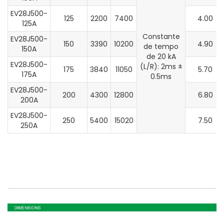
EV28J500-
125
2200
7400
4.00
125A
Constante
EV28J500-
150
3390
10200
4.90
de tempo
150A
de 20 kA
EV28J500-
(L/R): 2ms ±
175
3840
11050
5.70
175A
0.5ms
EV28J500-
200
4300
12800
6.80
200A
EV28J500-
250
5400
15020
7.50
250A