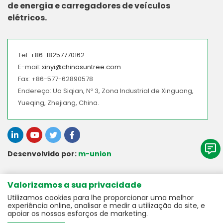
de energia e carregadores de veículos
elétricos.
Tel:
+86-18257770162
E-mail:
xinyi@chinasuntree.com
Fax: +86-577-62890578
Endereço: Ua Siqian, Nº 3, Zona Industrial de Xinguang,
Yueqing, Zhejiang, China.
Desenvolvido por:
m-union
> A Nossa Linha de Produtos
Valorizamos a sua privacidade
Utilizamos cookies para lhe proporcionar uma melhor
> Acessórios CC para Ligação à Rede
> Serviço
experiência online, analisar e medir a utilização do site, e
> Acessórios para Armazenamento de Energia CC
apoiar os nossos esforços de marketing.
> Transferência de Dados do Produto
> Sobre